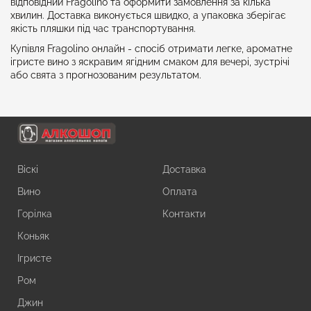
відповідний Fragolino та оформити замовлення за кілька
хвилин. Доставка виконується швидко, а упаковка зберігає
якість пляшки під час транспортування.
Купівля Fragolino онлайн - спосіб отримати легке, ароматне
ігристе вино з яскравим ягідним смаком для вечері, зустрічі
або свята з прогнозованим результатом.
Віскі
Доставка
Вино
Оплата
Горілка
Контакти
Коньяк
Ігристе
Ром
Джин