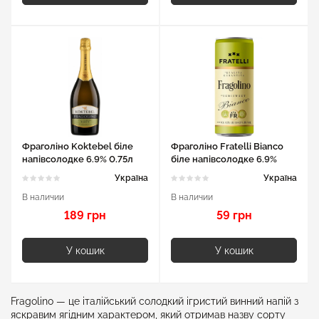
Фраголіно Koktebel біле
Фраголіно Fratelli Bianco
напівсолодке 6.9% 0.75л
біле напівсолодке 6.9%
0.33л
Україна
Україна
В наличии
В наличии
189 грн
59 грн
У кошик
У кошик
Fragolino — це італійський солодкий ігристий винний напій з
яскравим ягідним характером, який отримав назву сорту