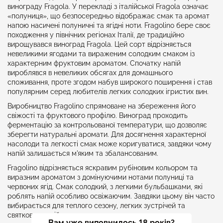
винограду Fragola. У перекладі з італійської Fragola означає
«полуниця», що безпосередньо відображає смак та аромат
напою насичені полуничні та ягідні ноти. Fragolino бере своє
походження у північних регіонах Італії, де традиційно
вирощувався виноград Fragola. Цей сорт відрізняється
невеликими ягодами та вираженим солодким смаком із
характерним фруктовим ароматом. Спочатку напій
вироблявся в невеликих обсягах для домашнього
споживання, проте згодом набув широкого поширення і став
популярним серед любителів легких солодких ігристих вин.
Виробництво Fragolino спрямоване на збереження його
свіжості та фруктового профілю. Виноград проходить
ферментацію за контрольованої температури, що дозволяє
зберегти натуральні аромати. Для досягнення характерної
насолоди та легкості смак може коригуватися, завдяки чому
напій залишається м'яким та збалансованим.
Fragolino відрізняється яскравим рубіновим кольором та
виразним ароматом з домінуючими нотами полуниці та
червоних ягід. Смак солодкий, з легкими бульбашками, які
роблять напій особливо освіжаючим. Завдяки цьому він часто
вибирається для теплого сезону, легких зустрічей та
святкових подій.
Вам уже виповнилось 18 років?