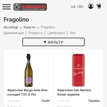
UA
RU
Fragolino
Alcoshop
Ігристе
Fragolino
Шампанське
Prosecco
Lambrusco
Asti
ФИЛЬТР
Фраголіно Borgo Sole біле
Фраголіно San Martino
солодке 7.5% 0.75л
Rosso червоне
напівсолодке 6-6.9% 0.33л
Італія
Україна