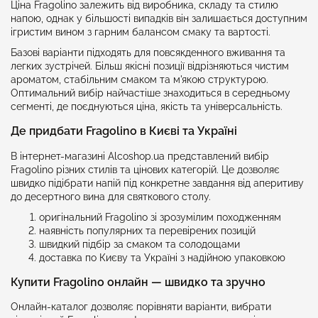
Ціна Fragolino залежить від виробника, складу та стилю
напою, однак у більшості випадків він залишається доступним
ігристим вином з гарним балансом смаку та вартості.
Базові варіанти підходять для повсякденного вживання та
легких зустрічей. Більш якісні позиції відрізняються чистим
ароматом, стабільним смаком та м'якою структурою.
Оптимальний вибір найчастіше знаходиться в середньому
сегменті, де поєднуються ціна, якість та універсальність.
Де придбати Fragolino в Києві та Україні
В інтернет-магазині Alcoshop.ua представлений вибір
Fragolino різних стилів та цінових категорій. Це дозволяє
швидко підібрати напій під конкретне завдання від аперитиву
до десертного вина для святкового столу.
оригінальний Fragolino зі зрозумілим походженням
наявність популярних та перевірених позицій
швидкий підбір за смаком та солодощами
доставка по Києву та Україні з надійною упаковкою
Купити Fragolino онлайн — швидко та зручно
Онлайн-каталог дозволяє порівняти варіанти, вибрати