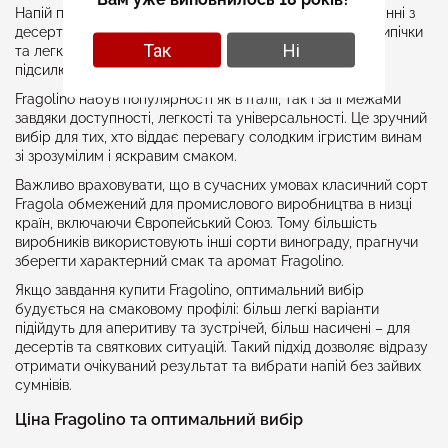
Напій подають охолодженим як аперитив або в поєднанні з
десертами. Він добре підходить до фруктових страв, випічки
Так
Ні
та легких солодких закусок, доповнюючи їх смак та
підсилюючи аромат.
Fragolino набув популярності як в Італії, так і за її межами
завдяки доступності, легкості та універсальності. Це зручний
вибір для тих, хто віддає перевагу солодким ігристим винам
зі зрозумілим і яскравим смаком.
Важливо враховувати, що в сучасних умовах класичний сорт
Fragola обмежений для промислового виробництва в низці
країн, включаючи Європейський Союз. Тому більшість
виробників використовують інші сорти винограду, прагнучи
зберегти характерний смак та аромат Fragolino.
Якщо завдання купити Fragolino, оптимальний вибір
будується на смаковому профілі: більш легкі варіанти
підійдуть для аперитиву та зустрічей, більш насичені – для
десертів та святкових ситуацій. Такий підхід дозволяє відразу
отримати очікуваний результат та вибрати напій без зайвих
сумнівів.
Ціна Fragolino та оптимальний вибір