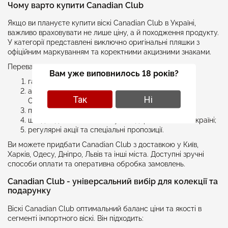
Чому варто купити Canadian Club
Якщо ви плануєте купити віскі Canadian Club в Україні,
важливо враховувати не лише ціну, а й походження продукту.
У категорії представлені виключно оригінальні пляшки з
офіційним маркуванням та коректними акцизними знаками.
Переваги покупки:
Вам уже виповнилось 18 років?
гарантія оригінальності та справжності;
актуальний асортимент найпопулярніших версій
Так
Ні
Canadian Club;
правильні умови зберігання;
швидка доставка по Києву та відправка по всій Україні;
регулярні акції та спеціальні пропозиції.
Ви можете придбати Canadian Club з доставкою у Київ,
Харків, Одесу, Дніпро, Львів та інші міста. Доступні зручні
способи оплати та оперативна обробка замовлень.
Canadian Club - універсальний вибір для колекції та
подарунку
Віскі Canadian Club оптимальний баланс ціни та якості в
сегменті імпортного віскі. Він підходить: