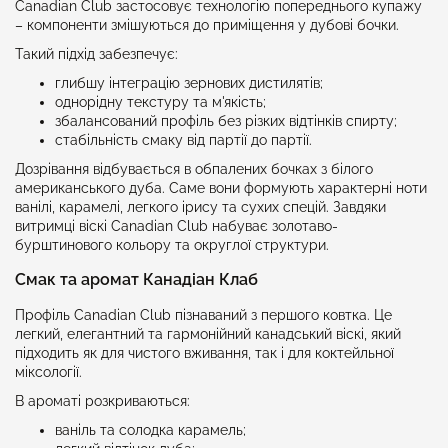
Canadian Club застосовує технологію попереднього купажу
– компоненти змішуються до приміщення у дубові бочки.
Такий підхід забезпечує:
глибшу інтеграцію зернових дистилятів;
однорідну текстуру та м'якість;
збалансований профіль без різких відтінків спирту;
стабільність смаку від партії до партії.
Дозрівання відбувається в обпалених бочках з білого
американського дуба. Саме вони формують характерні ноти
ванілі, карамелі, легкого ірису та сухих спецій. Завдяки
витримці віскі Canadian Club набуває золотаво-
бурштинового кольору та округлої структури.
Смак та аромат Канадіан Клаб
Профіль Canadian Club пізнаваний з першого ковтка. Це
легкий, елегантний та гармонійний канадський віскі, який
підходить як для чистого вживання, так і для коктейльної
міксології.
В ароматі розкриваються:
ваніль та солодка карамель;