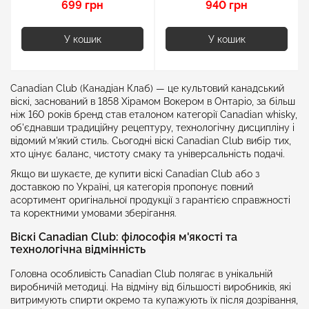
699 грн
940 грн
У кошик
У кошик
Canadian Club (Канадіан Клаб) — це культовий канадський
віскі, заснований в 1858 Хірамом Вокером в Онтаріо, за більш
ніж 160 років бренд став еталоном категорії Canadian whisky,
об'єднавши традиційну рецептуру, технологічну дисципліну і
відомий м'який стиль. Сьогодні віскі Canadian Club вибір тих,
хто цінує баланс, чистоту смаку та універсальність подачі.
Якщо ви шукаєте, де купити віскі Canadian Club або з
доставкою по Україні, ця категорія пропонує повний
асортимент оригінальної продукції з гарантією справжності
та коректними умовами зберігання.
Віскі Canadian Club: філософія м'якості та
технологічна відмінність
Головна особливість Canadian Club полягає в унікальній
виробничій методиці. На відміну від більшості виробників, які
витримують спирти окремо та купажують їх після дозрівання,