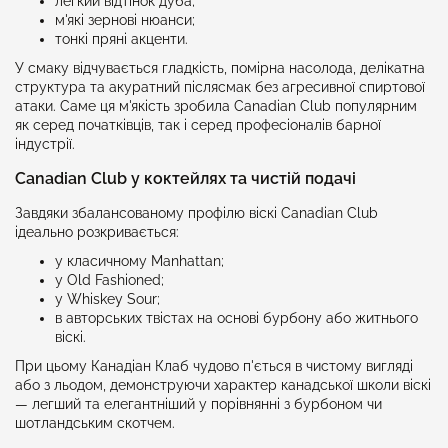
легкий відтінок дуба;
м'які зернові нюанси;
тонкі пряні акценти.
У смаку відчувається гладкість, помірна насолода, делікатна
структура та акуратний післясмак без агресивної спиртової
атаки. Саме ця м'якість зробила Canadian Club популярним
як серед початківців, так і серед професіоналів барної
індустрії.
Canadian Club у коктейлях та чистій подачі
Завдяки збалансованому профілю віскі Canadian Club
ідеально розкривається:
у класичному Manhattan;
у Old Fashioned;
у Whiskey Sour;
в авторських твістах на основі бурбону або житнього
віскі.
При цьому Канадіан Клаб чудово п'ється в чистому вигляді
або з льодом, демонструючи характер канадської школи віскі
— легший та елегантніший у порівнянні з бурбоном чи
шотландським скотчем.