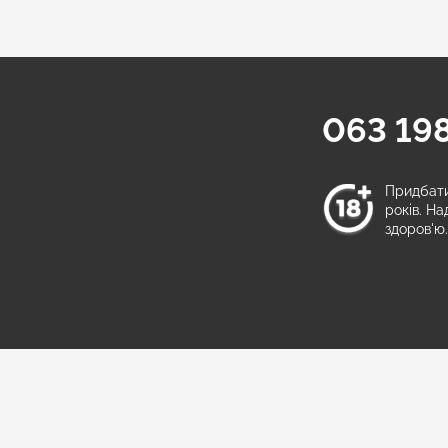
063 198
а
Придбати 
років. Н
здоров'ю.
и