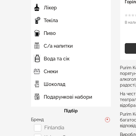
Горіл
Лікер
Текіла
В нал
Пиво
С/а напитки
Вода та сік
Purim K
Снеки
порятун
алкогол
Шоколад
радості
На чест
Подарункові набори
театрал
відобра
Підбір
Purim K
Бренд
багатос
відпові
Finlandia
Виробля