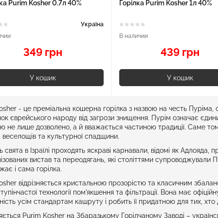
ка Purim Kosher 0.7л 40%
Горілка Purim Kosher 1л 40%
Україна
ичии
В наличии
349 грн
439 грн
У кошик
У кошик
osher - це преміальна кошерна горілка з назвою на честь Пуріма, 
ок єврейського народу від загрози знищення. Пурім означає єдин
ю не лише дозволено, а й вважається частиною традиції. Саме том
, веселощів та культурної спадщини.
ь свята в Ізраїлі проходять яскраві карнавали, відомі як Адлояда,
ізованих вистав та переодягань, які століттями супроводжували 
жає і сама горілка.
osher відрізняється кристальною прозорістю та класичним збала
тупінчастої технології пом'якшення та фільтрації. Вона має офіцій
дність усім стандартам кашруту і робить її придатною для тих, хт
ється Purim Kosher на Збаразькому Горілчаному Заводі – українсь