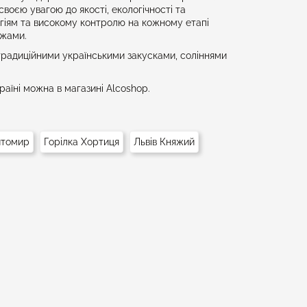
воєю увагою до якості, екологічності та
гіям та високому контролю на кожному етапі
ежами.
з традиційними українськими закусками, соліннями
аїні можна в магазині Alcoshop.
итомир
Горілка Хортиця
Львів Княжий