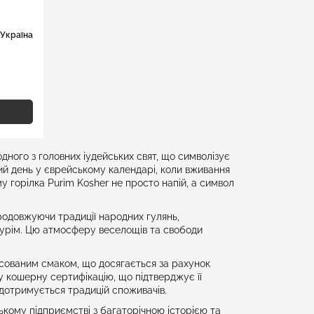
Україна
одного з головних іудейських свят, що символізує
ий день у єврейському календарі, коли вживання
у горілка Purim Kosher не просто напій, а символ
 продовжуючи традиції народних гулянь,
Пурім. Цю атмосферу веселощів та свободи
нсованим смаком, що досягається за рахунок
ну кошерну сертифікацію, що підтверджує її
о дотримується традицій споживачів.
кому підприємстві з багаторічною історією та