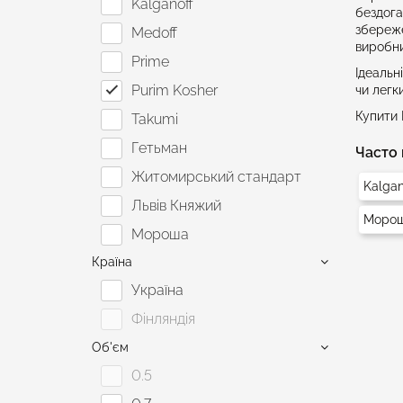
Kalganoff
бездога
збереже
Medoff
виробни
Prime
Ідеальн
Purim Kosher
чи легк
Купити 
Takumi
Гетьман
Часто 
Житомирський стандарт
Kalgan
Львів Княжий
Моро
Мороша
Країна
Первак
Україна
Президентський стандарт
Фінляндія
Пшенична Сльоза
Об'єм
Старий Житомир
0.5
Хортиця