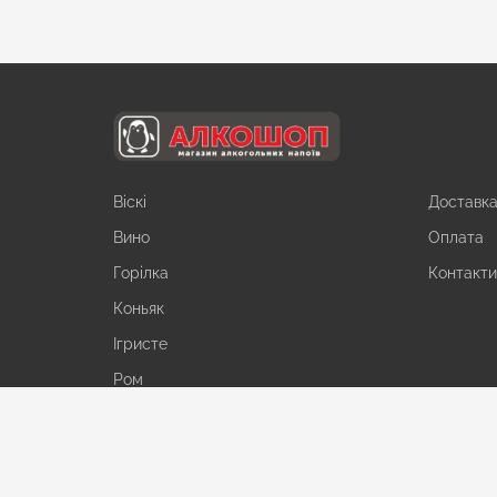
Віскі
Доставк
Вино
Оплата
Горілка
Контакт
Коньяк
Ігристе
Ром
Джин
Лікер
Текіла