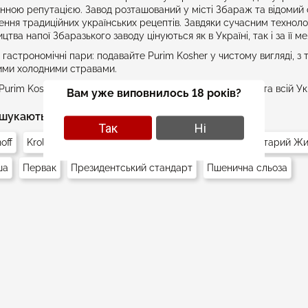
нною репутацією. Завод розташований у місті Збараж та відомий с
ння традиційних українських рецептів. Завдяки сучасним техноло
цтва напої Збаразького заводу цінуються як в Україні, так і за її м
і гастрономічні пари: подавайте Purim Kosher у чистому вигляді, 
ими холодними стравами.
Purim Kosher за найкращою ціною з доставкою по Києву та всій Укр
Вам уже виповнилось 18 років?
шукають:
Так
Ні
off
Krol
Medoff
Prime
Purim Kosher
Горілка Старий Ж
ша
Первак
Президентський стандарт
Пшенична сльоза