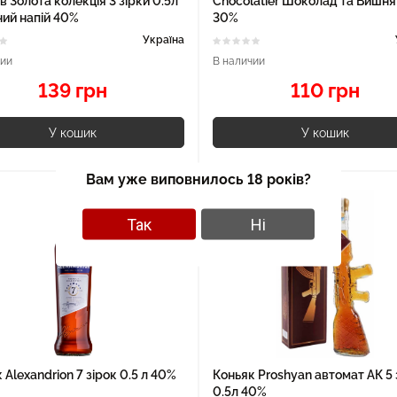
 Золота колекція 3 зірки 0.5л
Chocolatier Шоколад та Вишня
ий напій 40%
30%
Україна
чии
В наличии
139 грн
110 грн
У кошик
У кошик
Вам уже виповнилось 18 років?
Так
Ні
 Alexandrion 7 зірок 0.5 л 40%
Коньяк Proshyan автомат АК 5 
0.5л 40%