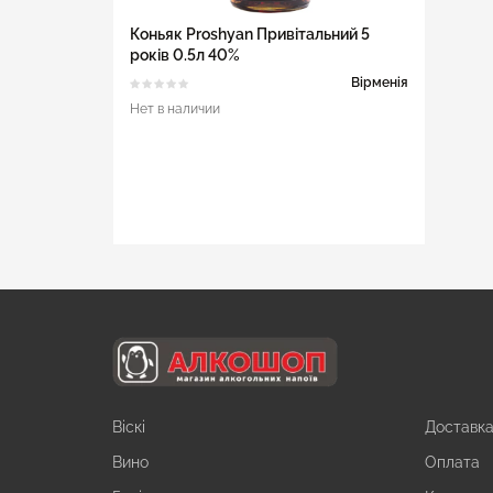
Коньяк Proshyan Привітальний 5
років 0.5л 40%
Вірменія
Нет в наличии
Віскі
Доставк
Вино
Оплата