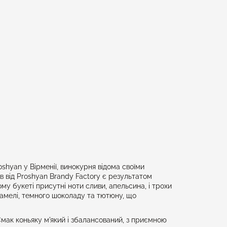
shyan у Вірменії, винокурня відома своїми
в від Proshyan Brandy Factory є результатом
му букеті присутні ноти сливи, апельсина, і трохи
рамелі, темного шоколаду та тютюну, що
 Смак коньяку м'який і збалансований, з приємною