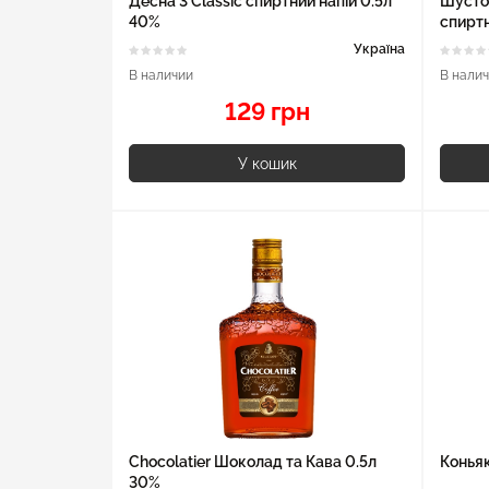
Десна 3 Classic спиртний напій 0.5л
Шустов
40%
спиртн
Україна
В наличии
В нали
129 грн
У кошик
Chocolatier Шоколад та Кава 0.5л
Коньяк
30%