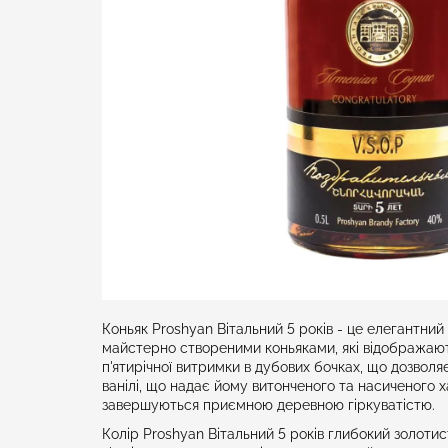
Коньяк Proshyan Вітальний 5 років - це елегантний
майстерно створеними коньяками, які відображають 
п'ятирічної витримки в дубових бочках, що дозволя
ванілі, що надає йому витонченого та насиченого 
завершуються приємною деревною гіркуватістю.
Колір Proshyan Вітальний 5 років глибокий золотис