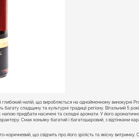
 і глибокий напій, що виробляється на однойменному винокурні Pro
багату спадщину та культурні традиції регіону. Вітальний 5 рокі
є напою придбати насичені та складні аромати. У його ароматично
характеру. Смак коньяку багатий і багатошаровий, з відтінками ка
то-коричневий, що свідчить про його зрілість та якісну витримку.