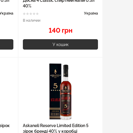
 0.5л
Десна 4 Classic спиртний напій 0.5л
40%
Україна
Україна
В наличии
140 грн
У кошик
зірок
Askaneli Reserve Limited Edition 5
зірок бренді 40% у коробці