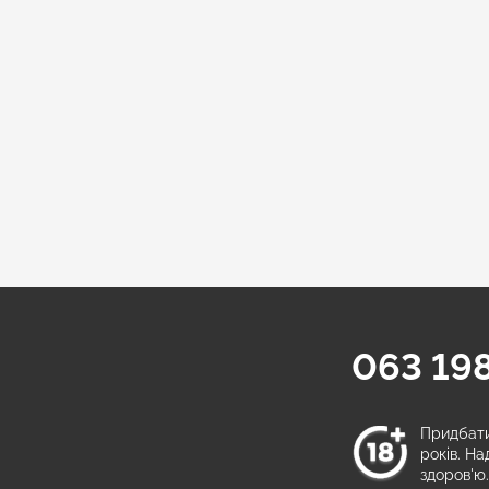
063 198
а
Придбати 
років. Н
здоров'ю.