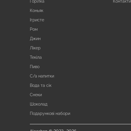
Горілка
Контакт
Коньяк
Ігристе
Ром
Джин
Лікер
Текіла
Пиво
С/а напитки
Вода та сік
Снеки
Шоколад
Подарункові набори