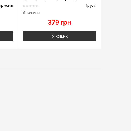
ірменія
Грузія
В наличии
379 грн
У кошик