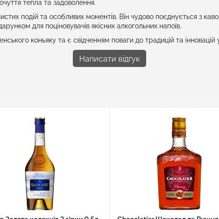
очуття тепла та задоволення.
очистих подій та особливих моментів. Він чудово поєднується з к
арунком для поціновувачів якісних алкогольних напоїв.
нського коньяку та є свідченням поваги до традицій та інновацій
Написати відгук