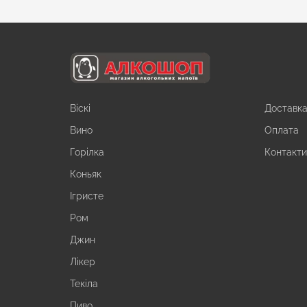
Віскі
Доставк
Вино
Оплата
Горілка
Контакт
Коньяк
Ігристе
Ром
Джин
Лікер
Текіла
Пиво