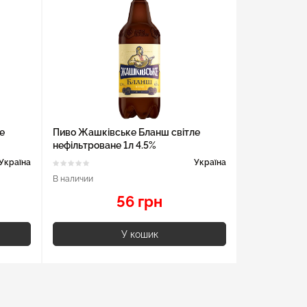
е
Пиво Жашківське Бланш світле
нефільтроване 1л 4.5%
Україна
Україна
В наличии
56 грн
У кошик