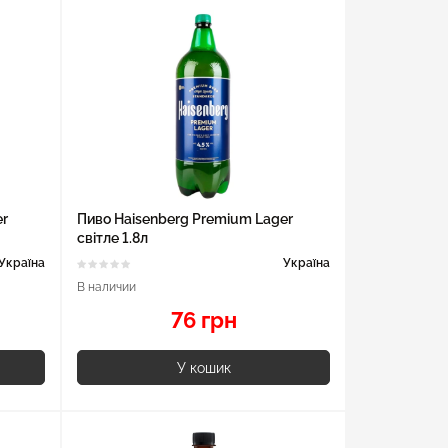
er
Пиво Haisenberg Premium Lager
світле 1.8л
Україна
Україна
В наличии
76 грн
У кошик