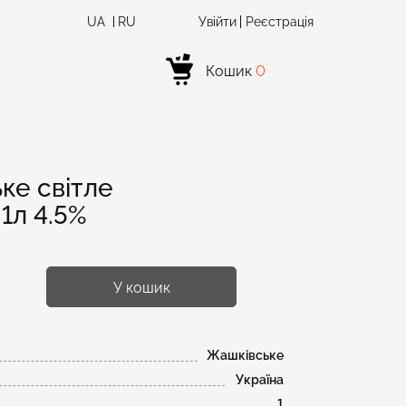
UA
RU
Увійти
Реєстрація
Кошик
0
ке світле
1л 4.5%
У кошик
Жашківське
Україна
1