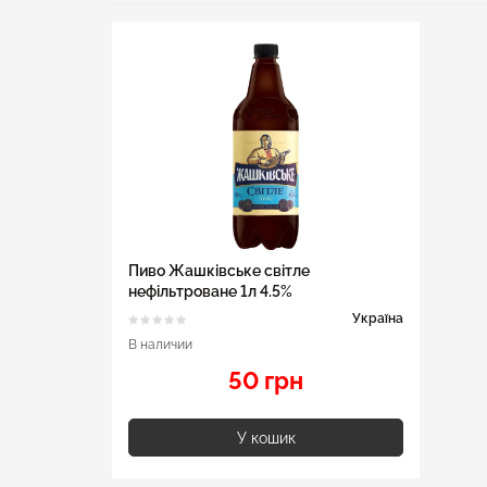
Пиво Жашківське світле
нефільтроване 1л 4.5%
Україна
В наличии
50 грн
У кошик