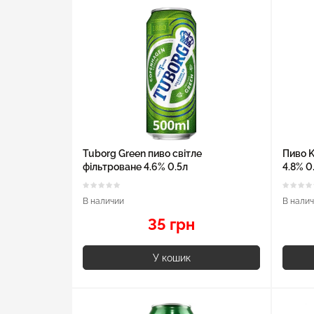
Tuborg Green пиво світле
Пиво K
фільтроване 4.6% 0.5л
4.8% 0
В наличии
В нали
35 грн
У кошик