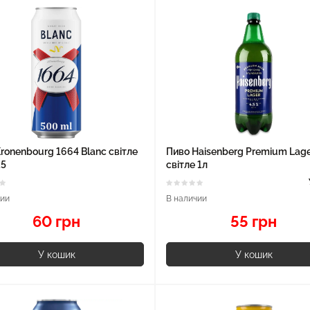
ronenbourg 1664 Blanc світле
Пиво Haisenberg Premium Lag
.5
світле 1л
чии
В наличии
60 грн
55 грн
У кошик
У кошик