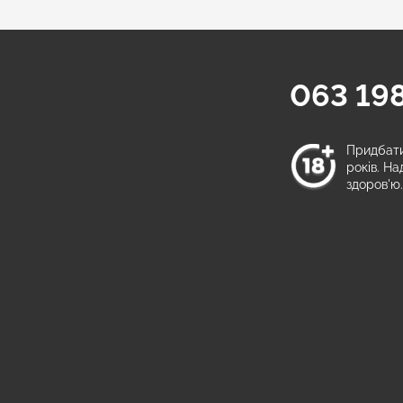
063 198
а
Придбати 
років. Н
здоров'ю.
и