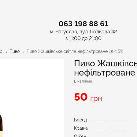
063 198 88 61
м. Богуслав, вул. Польова 42
з 11:00 до 21:00
p
Пиво
Пиво Жашківське світле нефільтроване 1л 4.5%
Пиво Жашківсь
нефільтроване 
В наличии
50
грн
Бренд
Країна
Об'єм