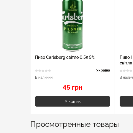
Пиво Carlsberg світле 0.5л 5%
Пиво H
світле
Україна
В наличии
В нали
45 грн
У кошик
Просмотренные товары