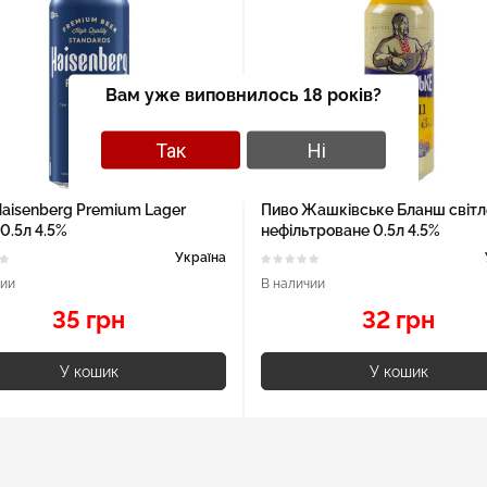
Вам уже виповнилось 18 років?
Так
Ні
aisenberg Premium Lager
Пиво Жашківське Бланш світл
 0.5л 4.5%
нефільтроване 0.5л 4.5%
Україна
чии
В наличии
35 грн
32 грн
У кошик
У кошик