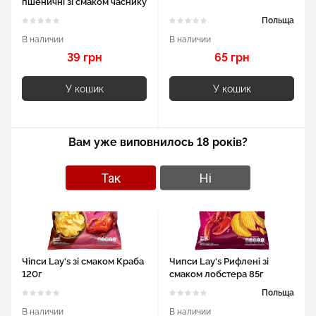
пшеничні зі смаком часнику
80 г
Польща
В наличии
В наличии
39 грн
65 грн
У кошик
У кошик
Вам уже виповнилось 18 років?
Так
Ні
Чіпси Lay's зі смаком Краба
Чипси Lay's Рифлені зі
120г
смаком лобстера 85г
Польща
В наличии
В наличии