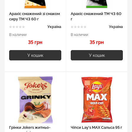
Арахіс смажений зі смаком
Арахіс смажений ТМ ЧЗ 60
сиру ТМ ЧЗ 60 г
г
Україна
Україна
В наличии
В наличии
35 грн
35 грн
У кошик
У кошик
Грінки Jokers житньо-
Чіпси Lay's MAX Сальса 95 г