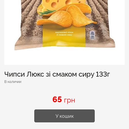
Чипси Люкс зі смаком сиру 133г
В наличии
65
грн
У кошик