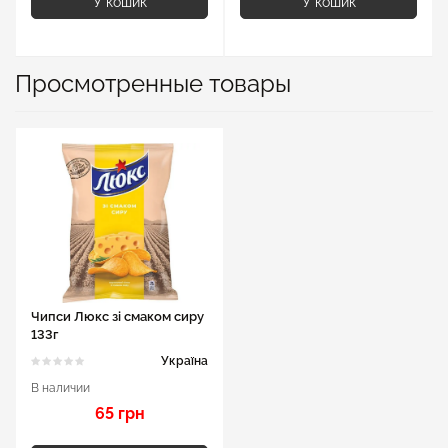
У кошик
У кошик
Просмотренные товары
Чипси Люкс зі смаком сиру
133г
Україна
В наличии
65 грн