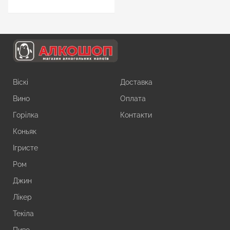
Віскі
Доставка
Вино
Оплата
Горілка
Контакти
Коньяк
Ігристе
Ром
Джин
Лікер
Текіла
Пиво