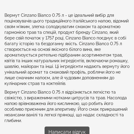
Вермут Cinzano Bianco 0.75 л - це ідеальний вибір для
поціновувачів цього традиційного італійського напою, відомий
своїм м'яким, злегка солодкуватим смаком та ароматною
гармонією трав та спецій, продукт бренду Cinzano, який
бере свій початок у 1757 році, Cinzano Bianco поєднує в собі
багату історію та бездоганну якість. Cinzano Bianco 0.75 л
створюється на основі якісного білого вина, яке
ароматизується ретельно підібраним асортиментом трав,
квітів та інших натуральних інгредієнтів, включаючи ромашку,
шавлію, майоран та інші. Ці інгредієнти надають вермуту його
унікальний аромат та смаковий профіль, роблячи його не
лише смачним напоєм, але й чудовим доповненням до
кулінарних страв та коктейлів.
Вермут Cinzano Bianco 0.75 л відрізняється легкістю та
свіжістю, з вираженими нотками цитрусів та трав. Насолода
напою врівноважена його кислинкою, що робить його
особливо приємним для аперитиву. Його смак прикрашений
нюансами ванілі та легкої прянощі, що надає складності та
глибини.
Написати відгук