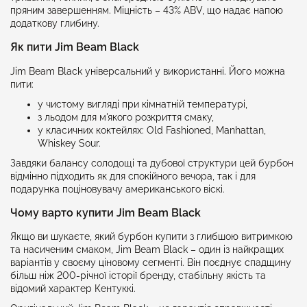
пряним завершенням. Міцність – 43% ABV, що надає напою
додаткову глибину.
Як пити Jim Beam Black
Jim Beam Black універсальний у використанні. Його можна
пити:
у чистому вигляді при кімнатній температурі,
з льодом для м'якого розкриття смаку,
у класичних коктейлях: Old Fashioned, Manhattan,
Whiskey Sour.
Завдяки балансу солодощі та дубової структури цей бурбон
відмінно підходить як для спокійного вечора, так і для
подарунка поціновувачу американського віскі.
Чому варто купити Jim Beam Black
Якщо ви шукаєте, який бурбон купити з глибшою витримкою
та насиченим смаком, Jim Beam Black – один із найкращих
варіантів у своєму ціновому сегменті. Він поєднує спадщину
більш ніж 200-річної історії бренду, стабільну якість та
відомий характер Кентуккі.