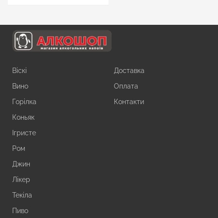
Віскі
Доставка
Вино
Оплата
Горілка
Контакти
Коньяк
Ігристе
Ром
Джин
Лікер
Текіла
Пиво