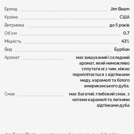
Бренд
Jim Beam
Країна
США
Витримка
до 5 років
Об'єм
0.7
Міцність
43%
Вид
Бурбон
Аромат
має вишуканий і складний
аромат, який неможливо
сплутати ні з чим, ніжно
переплітається з відтінками
меду, карамелі та білого
американського дуба.
Смак
має багатий, глибокий смак, з
нотами карамелі та легкими
відтінками дуба