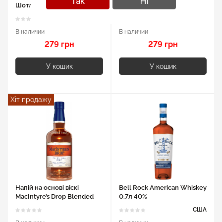
Так
Ні
Шотландський 0.7л 40%
Blended 0.7л 40%
В наличии
В наличии
279 грн
279 грн
У кошик
У кошик
Хіт продажу
Напій на основі віскі
Bell Rock American Whiskey
MacIntyre’s Drop Blended
0.7л 40%
0.7л 35%
США