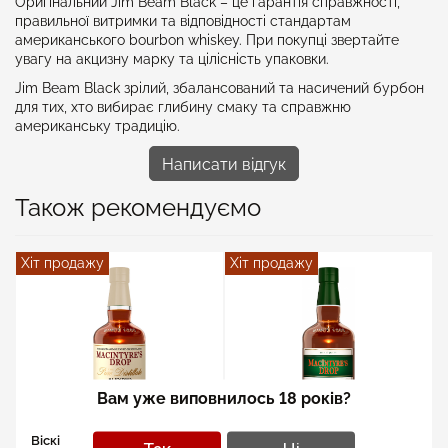
Оригінальний Jim Beam Black – це гарантія справжності,
правильної витримки та відповідності стандартам
американського bourbon whiskey. При покупці звертайте
увагу на акцизну марку та цілісність упаковки.
Jim Beam Black зрілий, збалансований та насичений бурбон
для тих, хто вибирає глибину смаку та справжню
американську традицію.
Написати відгук
Також рекомендуємо
Хіт продажу
Хіт продажу
Вам уже виповнилось 18 років?
Віскі MacIntyre’s Drop
Віскі MacIntyre’s Drop