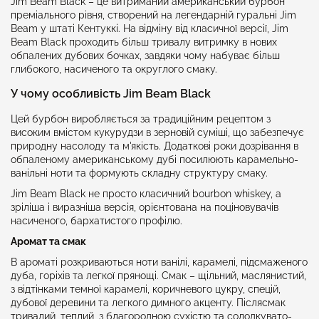
Jim Beam Black – це витриманий американський бурбон
преміального рівня, створений на легендарній гуральні Jim
Beam у штаті Кентуккі. На відміну від класичної версії, Jim
Beam Black проходить більш тривалу витримку в нових
обпалених дубових бочках, завдяки чому набуває більш
глибокого, насиченого та округлого смаку.
У чому особливість Jim Beam Black
Цей бурбон виробляється за традиційним рецептом з
високим вмістом кукурудзи в зерновій суміші, що забезпечує
природну насолоду та м'якість. Додаткові роки дозрівання в
обпаленому американському дубі посилюють карамельно-
ванільні ноти та формують складну структуру смаку.
Jim Beam Black не просто класичний bourbon whiskey, а
зріліша і виразніша версія, орієнтована на поціновувачів
насиченого, бархатистого профілю.
Аромат та смак
В ароматі розкриваються ноти ванілі, карамелі, підсмаженого
дуба, горіхів та легкої прянощі. Смак – щільний, маслянистий,
з відтінками темної карамелі, коричневого цукру, спецій,
дубової деревини та легкого димного акценту. Післясмак
тривалий, теплий, з благородною сухістю та солодкувато-