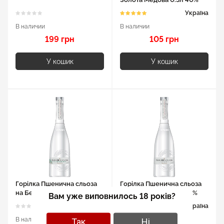
Україна
В наличии
В наличии
199 грн
105 грн
У кошик
У кошик
Горілка Пшенична сльоза
Горілка Пшенична сльоза
на Березових бруньках
Срібна чистота 0.5л 40%
Вам уже виповнилось 18 років?
0.5л 40%
Україна
Україна
В наличии
В наличии
Так
Ні