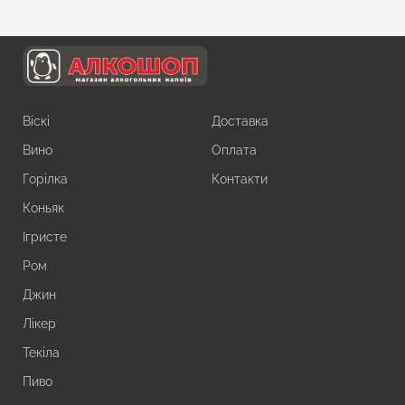
Віскі
Доставка
Вино
Оплата
Горілка
Контакти
Коньяк
Ігристе
Ром
Джин
Лікер
Текіла
Пиво