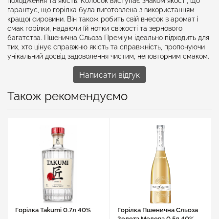
походження та якість. Колосок виступає знаком якості, що
гарантує, що горілка була виготовлена з використанням
кращої сировини. Він також робить свій внесок в аромат і
смак горілки, надаючи їй нотки свіжості та зернового
багатства. Пшенична Сльоза Преміум ідеально підходить для
тих, хто цінує справжню якість та справжність, пропонуючи
унікальний досвід задоволення чистим, неповторним смаком.
Написати відгук
Також рекомендуємо
Горілка Takumi 0.7л 40%
Горілка Пшенична Сльоза
Золота Медова 0.5л 40%