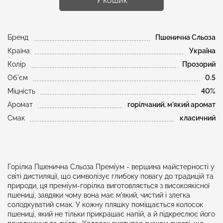
У кошик
Бренд
Пшенична Сльоза
Країна
Україна
Колір
Прозорий
Об'єм
0.5
Міцність
40%
Аромат
горілчаний, м'який аромат
Смак
класичний
Горілка Пшенична Сльоза Преміум - вершина майстерності у
світі дистиляції, що символізує глибоку повагу до традицій та
природи, ця преміум-горілка виготовляється з високоякісної
пшениці, завдяки чому вона має м'який, чистий і злегка
солодкуватий смак. У кожну пляшку поміщається колосок
пшениці, який не тільки прикрашає напій, а й підкреслює його