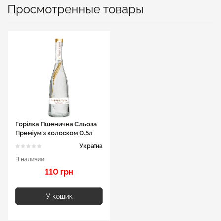
Просмотренные товары
Горілка Пшенична Сльоза
Преміум з колоском 0.5л
40%
Україна
В наличии
110 грн
У кошик