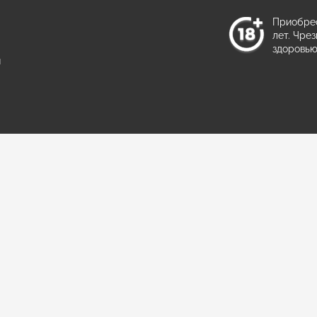
а
Приобрес
лет. Чре
здоровью
ы