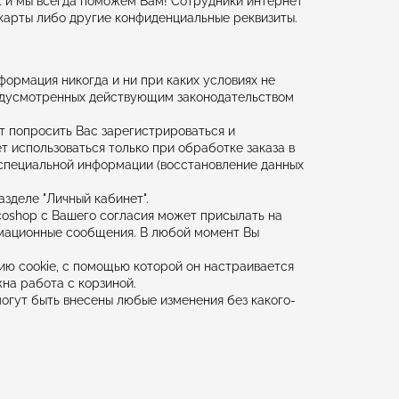
et и мы всегда поможем Вам! Сотрудники интернет
 карты либо другие конфиденциальные реквизиты.
формация никогда и ни при каких условиях не
редусмотренных действующим законодательством
т попросить Вас зарегистрироваться и
 использоваться только при обработке заказа в
 специальной информации (восстановление данных
азделе "Личный кабинет".
coshop с Вашего согласия может присылать на
мационные сообщения. В любой момент Вы
ию cookie, с помощью которой он настраивается
жна работа с корзиной.
огут быть внесены любые изменения без какого-