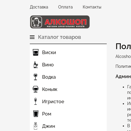
Доставка
Оплата
Контакты
Каталог товаров
Пол
Виски
Alcosho
Вино
Политик
Админ
Водка
Г
Коньяк
п
и
Игристое
И
и
Ром
р
т
В
Джин