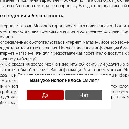
агазине - пишите на адрес электронной почты alcoshop.ua@ukr.n
агазина Alcoshop никогда не попросят у Вас данные пластиковой
 сведения и безопасность:
нтернет-магазин Alcoshop гарантирует, что полученная от Вас ин
удет предоставлена третьим лицам, за исключением случаев, п
краины.
 определенных обстоятельствах интернет-магазин Alcoshop може
редоставить личные сведения. Предоставленная информация будет
нтернет магазине или для предоставления посетителю доступа к
 личному кабинету).
ичные сведения всегда можно изменить, обновить или удалить в р
ля того чтобы обеспечить Вас информацией, интернет магазин Al
казанный Вами при регистрации адрес электронный почты инфор
Вам уже исполнилось 18 лет?
ожете отказаться от нее.
ак и многие другие сайты, Интернет-магазин использует технолог
а работу лично с Вами. В частности без этой технологии невозмо
Да
Нет
ведения на данном сайте имеют информативный характер, в них м
ибо предварительного уведомления.