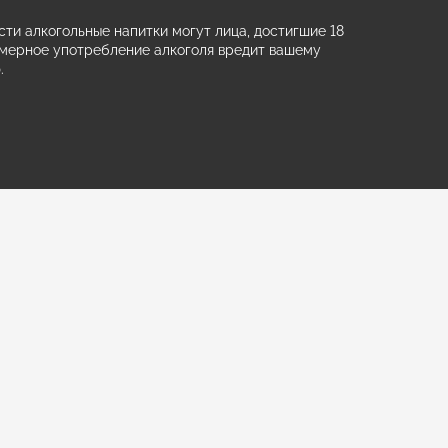
ти алкогольные напитки могут лица, достигшие 18
змерное употребление алкоголя вредит вашему
.