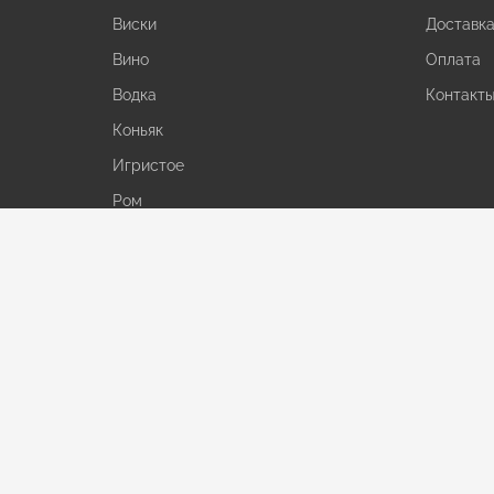
Виски
Доставк
Вино
Оплата
Водка
Контакт
Коньяк
Игристое
Ром
Джин
Ликер
Текила
Пиво
С/а напитки
Вода и сок
Снеки
Шоколад