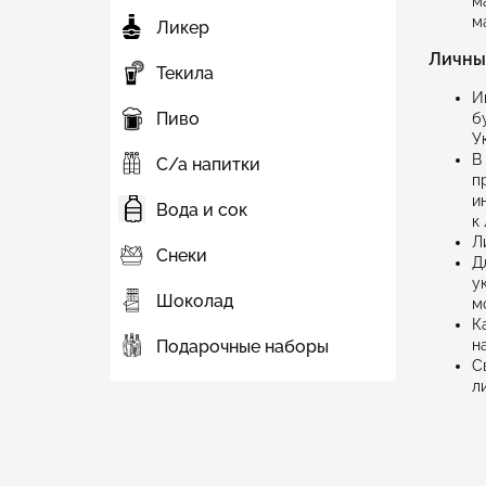
м
м
Ликер
Личные
Текила
И
Пиво
б
У
В
С/а напитки
п
и
Вода и сок
к
Л
Снеки
Д
у
Шоколад
м
К
н
Подарочные наборы
С
л