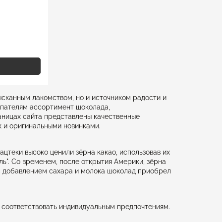
ысканным лакомством, но и источником радости и
купателям ассортимент шоколада,
аницах сайта представлены качественные
к и оригинальными новинками.
ацтеки высоко ценили зёрна какао, использовав их
тль". Со временем, после открытия Америки, зёрна
 С добавлением сахара и молока шоколад приобрел
 соответствовать индивидуальным предпочтениям.