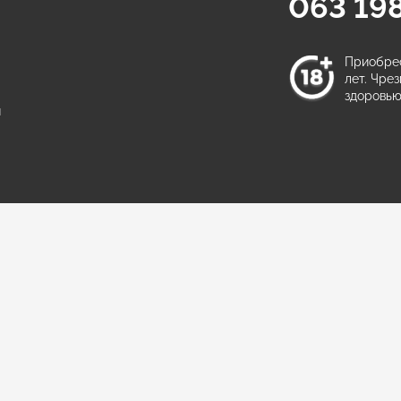
063 198
а
Приобрес
лет. Чре
здоровью
ы