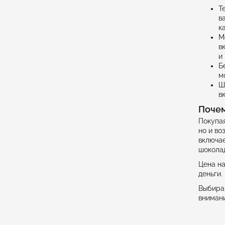
Т
в
к
М
в
и
Б
м
Ш
в
Почем
Покупая
но и во
включае
шоколад
Цена на
деньги.
Выбирая
внимани