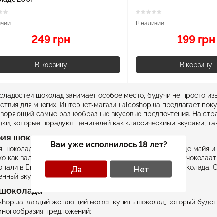
ичии
В наличии
249 грн
199 грн
В корзину
В корзину
сладостей шоколад занимает особое место, будучи не просто из
ствия для многих. Интернет-магазин alcoshop.ua предлагает по
воряющий самые разнообразные вкусовые предпочтения. На стр
ки, которые порадуют ценителей как классическими вкусами, та
ия шоколада
Вам уже исполнилось 18 лет?
 шоколада уходит корнями в древние времена, когда еще майя и 
ко как валюту, но и для приготовления горького напитка "чоколаа
опали в Европу, где и началась настоящая революция шоколада.
Да
Нет
нный вкус и стал любимым лакомством многих.
 шоколада
shop.ua каждый желающий может купить шоколад, который будет
многообразия предложений: