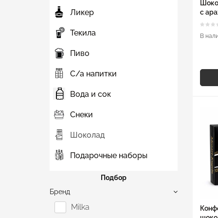
Шоко
Ликер
с ара
Текила
В нал
Пиво
С/а напитки
Вода и сок
Снеки
Шоколад
Подарочные наборы
Подбор
Бренд
Milka
Конфе
шоко