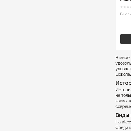
В нал
В мире 
удоволь
удовлет
шоколад
Истор
История
не толь
какао п
совреме
Виды
На alco
Среди 