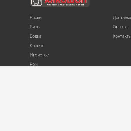
Виски
Доставк
Вино
Оплата
Водка
Контакт
Коньяк
Игристое
Ром
Джин
Ликер
Текила
Пиво
С/а напитки
Вода и сок
Снеки