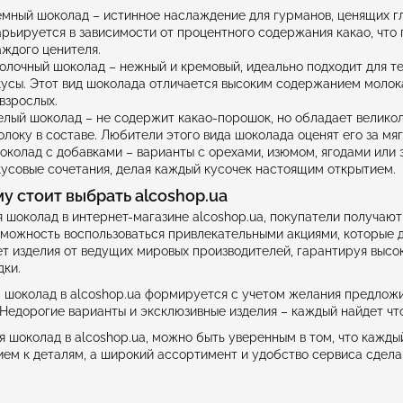
емный шоколад – истинное наслаждение для гурманов, ценящих гл
арьируется в зависимости от процентного содержания какао, что
аждого ценителя.
олочный шоколад – нежный и кремовый, идеально подходит для те
кусы. Этот вид шоколада отличается высоким содержанием молок
 взрослых.
елый шоколад – не содержит какао-порошок, но обладает велико
олоку в составе. Любители этого вида шоколада оценят его за мяг
околад с добавками – варианты с орехами, изюмом, ягодами или
кусовые сочетания, делая каждый кусочек настоящим открытием.
у стоит выбрать alcoshop.ua
 шоколад в интернет-магазине alcoshop.ua, покупатели получают
зможность воспользоваться привлекательными акциями, которые 
т изделия от ведущих мировых производителей, гарантируя высо
ки.
 шоколад в alcoshop.ua формируется с учетом желания предложи
 Недорогие варианты и эксклюзивные изделия – каждый найдет что-
 шоколад в alcoshop.ua, можно быть уверенным в том, что кажды
ем к деталям, а широкий ассортимент и удобство сервиса сдела