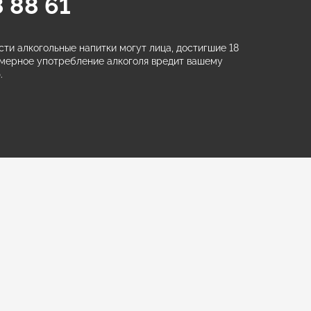
 88 61
ти алкогольные напитки могут лица, достигшие 18
змерное употребление алкоголя вредит вашему
.