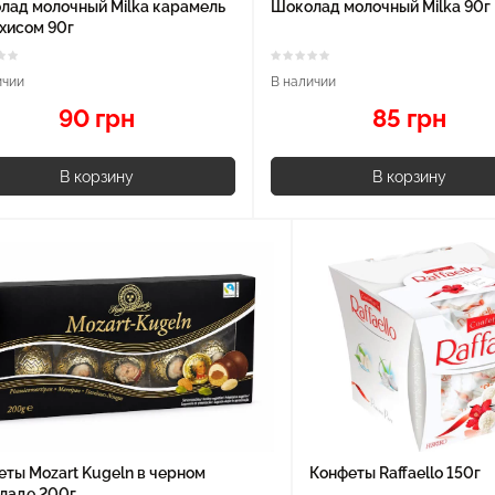
лад молочный Milka карамель
Шоколад молочный Milka 90г
хисом 90г
ичии
В наличии
90 грн
85 грн
В корзину
В корзину
ты Mozart Kugeln в черном
Конфеты Raffaello 150г
ладе 200г