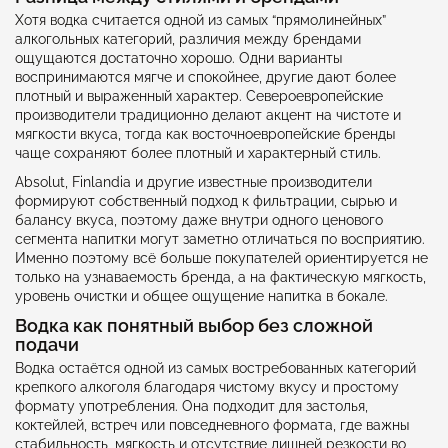
Хотя водка считается одной из самых “прямолинейных”
алкогольных категорий, различия между брендами
ощущаются достаточно хорошо. Одни варианты
воспринимаются мягче и спокойнее, другие дают более
плотный и выраженный характер. Североевропейские
производители традиционно делают акцент на чистоте и
мягкости вкуса, тогда как восточноевропейские бренды
чаще сохраняют более плотный и характерный стиль.
Absolut, Finlandia и другие известные производители
формируют собственный подход к фильтрации, сырью и
балансу вкуса, поэтому даже внутри одного ценового
сегмента напитки могут заметно отличаться по восприятию.
Именно поэтому всё больше покупателей ориентируется не
только на узнаваемость бренда, а на фактическую мягкость,
уровень очистки и общее ощущение напитка в бокале.
Водка как понятный выбор без сложной
подачи
Водка остаётся одной из самых востребованных категорий
крепкого алкоголя благодаря чистому вкусу и простому
формату употребления. Она подходит для застолья,
коктейлей, встреч или повседневного формата, где важны
стабильность, мягкость и отсутствие лишней резкости во