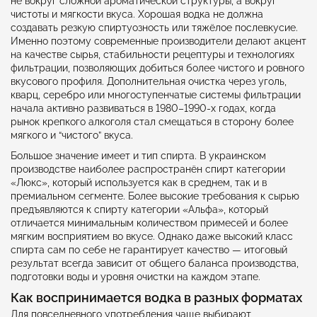
не вокруг сложной ароматической структуры, а вокруг
чистоты и мягкости вкуса. Хорошая водка не должна
создавать резкую спиртуозность или тяжёлое послевкусие.
Именно поэтому современные производители делают акцент
на качестве сырья, стабильности рецептуры и технологиях
фильтрации, позволяющих добиться более чистого и ровного
вкусового профиля. Дополнительная очистка через уголь,
кварц, серебро или многоступенчатые системы фильтрации
начала активно развиваться в 1980–1990-х годах, когда
рынок крепкого алкоголя стал смещаться в сторону более
мягкого и “чистого” вкуса.
Большое значение имеет и тип спирта. В украинском
производстве наиболее распространён спирт категории
«Люкс», который используется как в среднем, так и в
премиальном сегменте. Более высокие требования к сырью
предъявляются к спирту категории «Альфа», который
отличается минимальным количеством примесей и более
мягким восприятием во вкусе. Однако даже высокий класс
спирта сам по себе не гарантирует качество — итоговый
результат всегда зависит от общего баланса производства,
подготовки воды и уровня очистки на каждом этапе.
Как воспринимается водка в разных форматах
Для повседневного употребления чаще выбирают