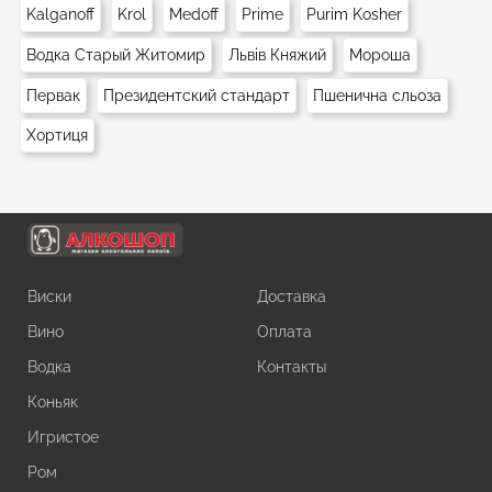
Kalganoff
Krol
Medoff
Prime
Purim Kosher
Водка Старый Житомир
Львів Княжий
Мороша
Первак
Президентский стандарт
Пшенична сльоза
Хортиця
Виски
Доставка
Вино
Оплата
Водка
Контакты
Коньяк
Игристое
Ром