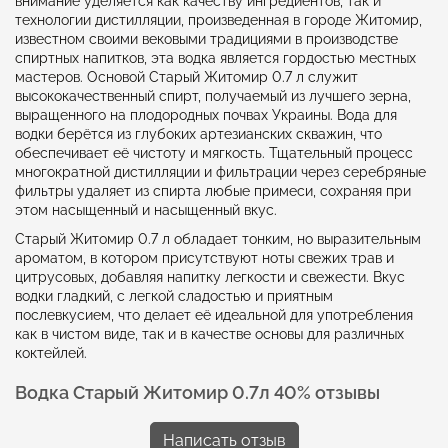
внимание уделяется как качеству ингредиентов, так и
технологии дистилляции, произведенная в городе Житомир,
известном своими вековыми традициями в производстве
спиртных напитков, эта водка является гордостью местных
мастеров. Основой Старый Житомир 0.7 л служит
высококачественный спирт, получаемый из лучшего зерна,
выращенного на плодородных почвах Украины. Вода для
водки берётся из глубоких артезианских скважин, что
обеспечивает её чистоту и мягкость. Тщательный процесс
многократной дистилляции и фильтрации через серебряные
фильтры удаляет из спирта любые примеси, сохраняя при
этом насыщенный и насыщенный вкус.
Старый Житомир 0.7 л обладает тонким, но выразительным
ароматом, в котором присутствуют ноты свежих трав и
цитрусовых, добавляя напитку легкости и свежести. Вкус
водки гладкий, с легкой сладостью и приятным
послевкусием, что делает её идеальной для употребления
как в чистом виде, так и в качестве основы для различных
коктейлей.
Водка Старый Житомир 0.7л 40% отзывы
Написать отзыв