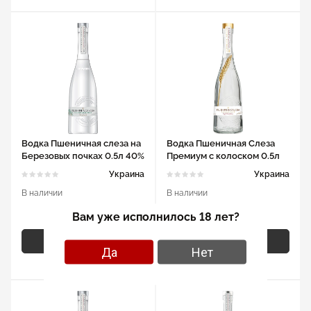
Водка Пшеничная слеза на
Водка Пшеничная Слеза
Березовых почках 0.5л 40%
Премиум с колоском 0.5л
40%
Украина
Украина
В наличии
В наличии
105 грн
110 грн
Вам уже исполнилось 18 лет?
В корзину
В корзину
Да
Нет