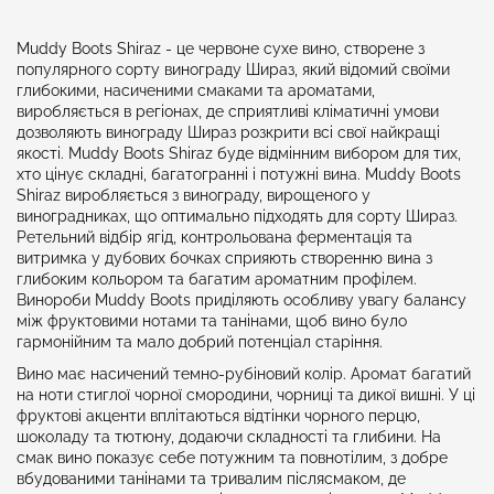
Muddy Boots Shiraz - це червоне сухе вино, створене з
популярного сорту винограду Шираз, який відомий своїми
глибокими, насиченими смаками та ароматами,
виробляється в регіонах, де сприятливі кліматичні умови
дозволяють винограду Шираз розкрити всі свої найкращі
якості. Muddy Boots Shiraz буде відмінним вибором для тих,
хто цінує складні, багатогранні і потужні вина. Muddy Boots
Shiraz виробляється з винограду, вирощеного у
виноградниках, що оптимально підходять для сорту Шираз.
Ретельний відбір ягід, контрольована ферментація та
витримка у дубових бочках сприяють створенню вина з
глибоким кольором та багатим ароматним профілем.
Винороби Muddy Boots приділяють особливу увагу балансу
між фруктовими нотами та танінами, щоб вино було
гармонійним та мало добрий потенціал старіння.
Вино має насичений темно-рубіновий колір. Аромат багатий
на ноти стиглої чорної смородини, чорниці та дикої вишні. У ці
фруктові акценти вплітаються відтінки чорного перцю,
шоколаду та тютюну, додаючи складності та глибини. На
смак вино показує себе потужним та повнотілим, з добре
вбудованими танінами та тривалим післясмаком, де