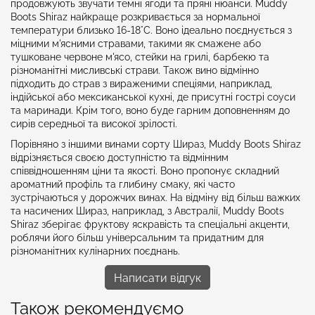
продовжують звучати темні ягоди та пряні нюанси. Muddy
Boots Shiraz найкраще розкривається за нормальної
температури близько 16-18°C. Воно ідеально поєднується з
міцними м'ясними стравами, такими як смажене або
тушковане червоне м'ясо, стейки на грилі, барбекю та
різноманітні мисливські страви. Також вино відмінно
підходить до страв з вираженими спеціями, наприклад,
індійської або мексиканської кухні, де присутні гострі соуси
та маринади. Крім того, воно буде гарним доповненням до
сирів середньої та високої зрілості.
Порівняно з іншими винами сорту Шираз, Muddy Boots Shiraz
відрізняється своєю доступністю та відмінним
співвідношенням ціни та якості. Воно пропонує складний
ароматний профіль та глибину смаку, які часто
зустрічаються у дорожчих винах. На відміну від більш важких
та насичених Шираз, наприклад, з Австралії, Muddy Boots
Shiraz зберігає фруктову яскравість та спеціальні акценти,
роблячи його більш універсальним та придатним для
різноманітних кулінарних поєднань.
Написати відгук
Також рекомендуємо