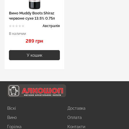
Вино Muddy Boots Shiraz
червоне сухе 13.5% 0.75л
Австралія
В наличии
289 грн
У кошик
Віскі
Доставка
Вино
Оплата
Горілка
Контакти