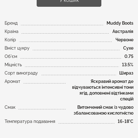
У кошик
Бренд
Muddy Boots
Країна
Австралія
Колір
Червоне
Вміст цукру
Сухе
Об'єм
0.75
Міцність
13.5%
Сорт винограду
Шираз
Аромат
Яскравий аромат де
відчуваються інтенсивні тони
ягід, доповнені відтінками
спецій
Смак
Витончений смак із чудово
збалансованою кислотністю
Температура подавання
16-18°C