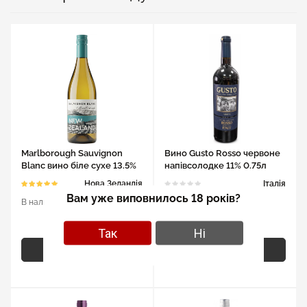
Marlborough Sauvignon
Вино Gusto Rosso червоне
Blanc вино біле сухе 13.5%
напівсолодке 11% 0.75л
0.75л
Нова Зеландія
Італія
Вам уже виповнилось 18 років?
В наличии
В наличии
299 грн
169 грн
Так
Ні
У кошик
У кошик