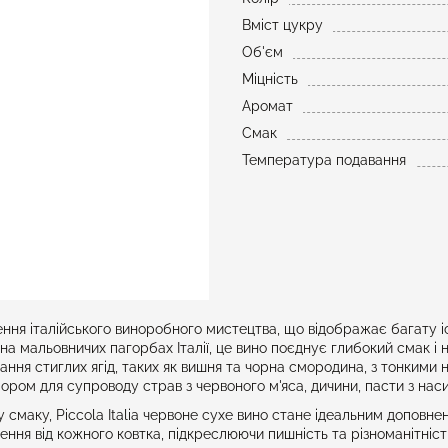
Вміст цукру
Об'єм
Міцність
Аромат
Смак
Температура подавання
ження італійського виноробного мистецтва, що відображає багату іс
а мальовничих пагорбах Італії, це вино поєднує глибокий смак і н
ня стиглих ягід, таких як вишня та чорна смородина, з тонкими н
ром для супроводу страв з червоного м'яса, дичини, пасти з нас
аку, Piccola Italia червоне сухе вино стане ідеальним доповнення
ення від кожного ковтка, підкреслюючи пишність та різноманітність