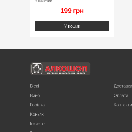
В наличии
199 грн
У кошик
Віскі
Доставк
Вино
Оплата
Горілка
Контакт
Коньяк
Ігристе