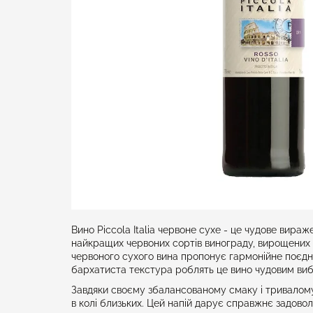
Вино Piccola Italia червоне сухе - це чудове вира
найкращих червоних сортів винограду, вирощених н
червоного сухого вина пропонує гармонійне поєднан
бархатиста текстура роблять це вино чудовим вибо
Завдяки своєму збалансованому смаку і тривалому см
в колі близьких. Цей напій дарує справжнє задовол