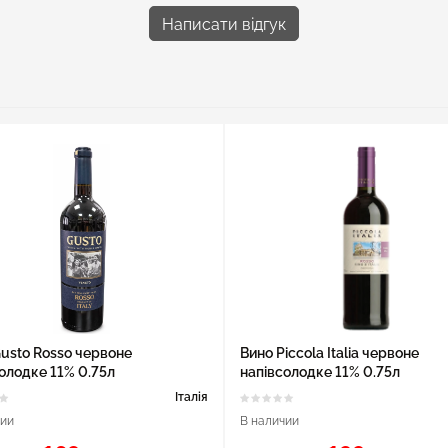
Написати відгук
usto Rosso червоне
Вино Piccola Italia червоне
олодке 11% 0.75л
напівсолодке 11% 0.75л
Італія
чии
В наличии