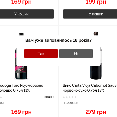
169 грн
199 грн
У кошик
У кошик
Вам уже виповнилось 18 років?
Так
Ні
odega Toro Rojo червоне
Вино Carta Vieja Cabernet Sau
олодке 0.75л 11%
червоне сухе 0.75л 13%
Іспанія
чии
В наличии
169 грн
279 грн