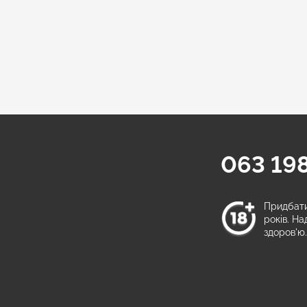
063 198
а
Придбати 
років. Н
здоров'ю.
и