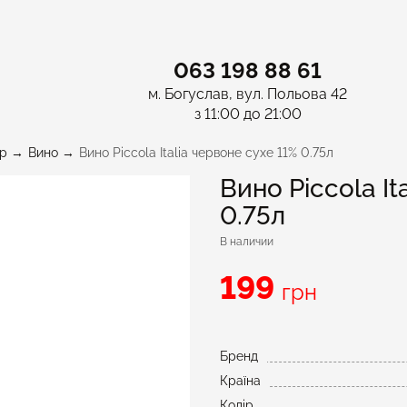
063 198 88 61
м. Богуслав, вул. Польова 42
з 11:00 до 21:00
p
Вино
Вино Piccola Italia червоне сухе 11% 0.75л
Вино Piccola It
0.75л
В наличии
199
грн
Бренд
Країна
Колір