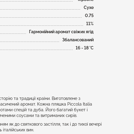
Сухе
0.75
11%
Гармонійний аромат свіжих ягід
Збалансований
16 - 18 °C
торію та традиції країни. Виготовлене з
асичений аромат. Кожна пляшка Piccola Italia
отами спецій та дуба. Його багатий букет і
иченими соусами та витриманих сирів.
м як до святкового застілля, так і до тихої вечері
 італійських вин.