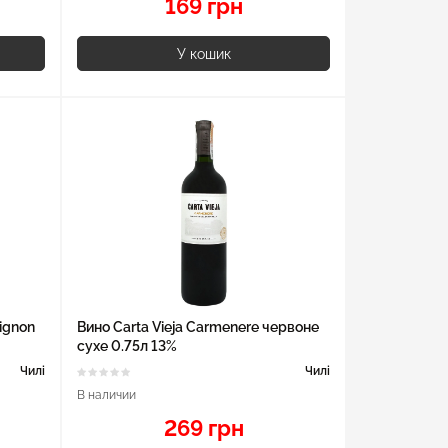
169 грн
У кошик
vignon
Вино Carta Vieja Carmenere червоне
сухе 0.75л 13%
Чилі
Чилі
В наличии
269 грн