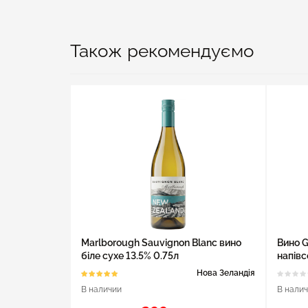
Також рекомендуємо
Marlborough Sauvignon Blanc вино
Вино G
біле сухе 13.5% 0.75л
напівс
Нова Зеландія
В наличии
В нали