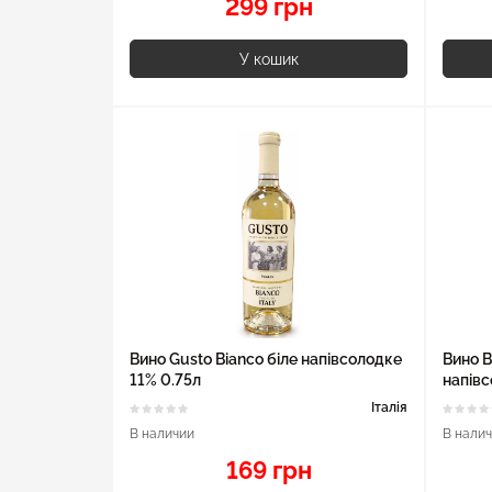
299 грн
У кошик
Вино Gusto Bianco біле напівсолодке
Вино B
11% 0.75л
напівс
Італія
В наличии
В нали
169 грн