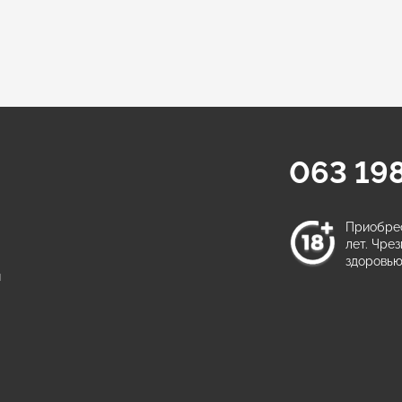
063 198
а
Приобрес
лет. Чре
здоровью
ы