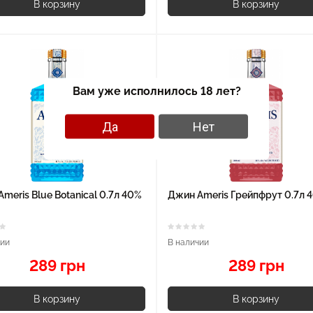
В корзину
В корзину
Вам уже исполнилось 18 лет?
Да
Нет
meris Blue Botanical 0.7л 40%
Джин Ameris Грейпфрут 0.7л 
чии
В наличии
289 грн
289 грн
В корзину
В корзину