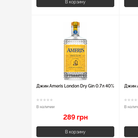
В корзину
Джин Ameris London Dry Gin 0.7л 40%
Джин A
В наличии
В нали
289 грн
В корзину