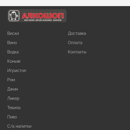
Виски
Доставка
Вино
Оплата
Водка
Контакты
Коньяк
Игристое
Ром
Джин
Ликер
Текила
Пиво
С/а напитки