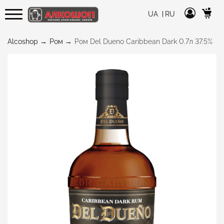
UA
RU
Alcoshop
Ром
Ром Del Dueno Caribbean Dark 0.7л 37.5%