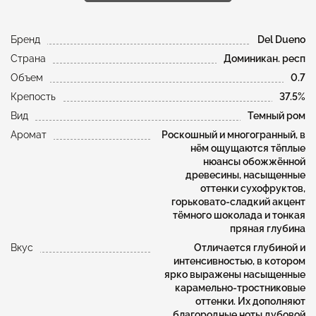
Бренд
Del Dueno
Страна
Доминикан. респ
Объем
0.7
Крепость
37.5%
Вид
Темный ром
Аромат
Роскошный и многогранный, в
нём ощущаются тёплые
нюансы обожжённой
древесины, насыщенные
оттенки сухофруктов,
горьковато-сладкий акцент
тёмного шоколада и тонкая
пряная глубина
Вкус
Отличается глубиной и
интенсивностью, в котором
ярко выражены насыщенные
карамельно-тростниковые
оттенки. Их дополняют
благородные ноты дубовой