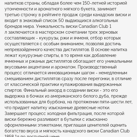
напитков страны, обладая более чем 150-летней историей
утонченности и ароматного мягкого букета, занимает
третью строчку в рейтинге продаж среди канадских виски и
входит в знаковый список 50 выдающихся алкогольных
брендов мира. Уникальность виски Canadian Club 1
л заключается в мастерском сочетании трех зерновых
составляющих - кукурузы, ржи и ячменя, отбор которых
осуществляется с особым вниманием, позволяя достичь
непревзойденного качества дистиллятов. В основе напитка
лежат кукурузные спирты, в то время как добавление
ячменных и ржаных дистиллятов обогащает его уникальными
вкусовыми акцентами и ароматом. Производственный
процесс отличается инновационным шагом - немедленным
смешиванием дистиллятов сразу после перегонки, в отличие
от классической практики купажирования выдержанных
спиртов. Финальный аккорд в создании виски - это его
выдержка в бочках из американского белого дуба, прежде
использованных для бурбона, на протяжении пяти-шести лет,
что придает напитку изысканные древесные нотки.
Завершает процесс холодная фильтрация, после которой
виски бережно разливают в бутылки с изысканно
оформленными этикетками, приглашая ценителей оценить
богатство вкуса и мягкость канадского виски Canadian Club
1858 1л по доступной цене.