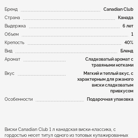
Бренд
Canadian Club
Страна
Канада
Выдержка
6 лет
Объем
1
Крепость
40%
Вид
Бленд
Аромат
Сладковатый аромат с
травяными нотками
Вкус
Мягкий и теплый вкус, с
характерным для ржаного
виски сладковатым
привкусом
Особенности
Подарочная упаковка
Виски Canadian Club 1 л канадская виски-классика, с
гордостью несет титул одного из топовых купажированных