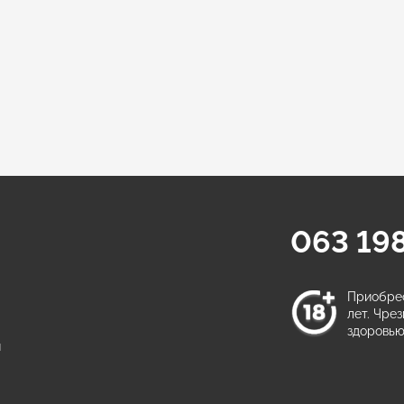
063 198
а
Приобрес
лет. Чре
здоровью
ы