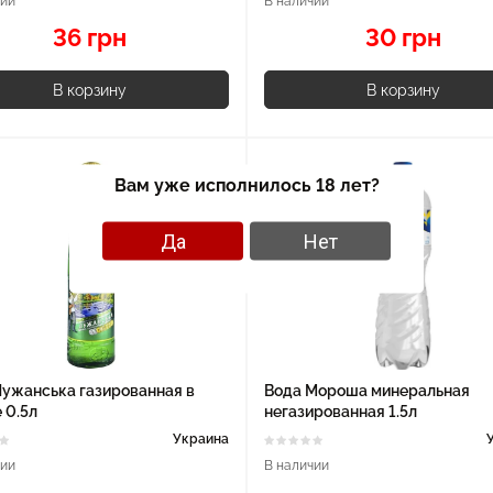
чии
В наличии
36 грн
30 грн
В корзину
В корзину
Вам уже исполнилось 18 лет?
Да
Нет
Лужанська газированная в
Вода Мороша минеральная
 0.5л
негазированная 1.5л
Украина
чии
В наличии