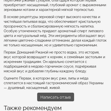
перегонки ржаных сухарей, благодаря которой первак
приобретает насыщенный, глубокий аромат с выраженными
зерновыми нотами и характерной мягкой терпкостью.
В основе рецептуры зерновой спирт высокого качества и
чистейшая питьевая вода, что обеспечивает кристальную
прозрачность и сбалансированную мягкость напитка.
Особую утонченность придают ароматный спирт липового
цвета и натуральный мёд. Эти ингредиенты обогащают вкус
лёгкими цветочно-сладкими оттенками, делая каждый глоток
не только насыщенным, но и удивительно гармоничным.
Первак Домашний Ржаной не просто водка, это история,
вкус которой возвращает к корням, к семейным застольям и
искренним традициям. Он идеально сочетается с
подбрюшиной в медово-горчичном соусе, подчёркивая
мясной вкус и добавляя глубины каждому блюду.
Оцените Первак, в котором вкус ржи, липы и мёда
сплетается в настоящий гастрономический образ Украины
— душевный, насыщенный, живой.
Написать отзыв
Также рекомендуем