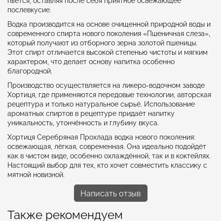
пьётся, оставляя после себя приятное освежающее
послевкусие.
Водка производится на основе очищенной природной воды и
современного спирта нового поколения «Пшеничная слеза»,
который получают из отборного зерна золотой пшеницы.
Этот спирт отличается высокой степенью чистоты и мягким
характером, что делает основу напитка особенно
благородной.
Производство осуществляется на ликеро-водочном заводе
Хортиця, где применяются передовые технологии, авторская
рецептура и только натуральное сырьё. Использование
ароматных спиртов в рецептуре придаёт напитку
уникальность, утончённость и глубину вкуса.
Хортиця Серебряная Прохлада водка нового поколения:
освежающая, лёгкая, современная. Она идеально подойдёт
как в чистом виде, особенно охлаждённой, так и в коктейлях.
Настоящий выбор для тех, кто хочет совместить классику с
мятной новизной.
Написать отзыв
Также рекомендуем