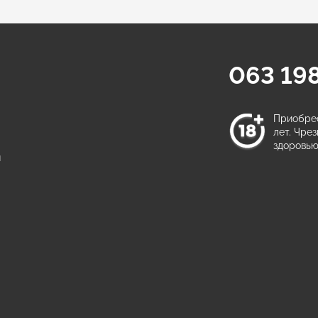
063 198
а
Приобрес
лет. Чре
здоровью
ы