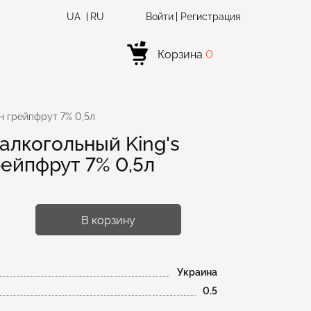
UA
RU
Войти
Регистрация
Корзина
0
н грейпфрут 7% 0,5л
алкогольный King's
рейпфрут 7% 0,5л
В корзину
Украина
0.5