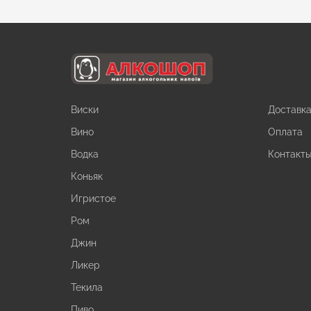
Виски
Доставк
Вино
Оплата
Водка
Контакт
Коньяк
Игристое
Ром
Джин
Ликер
Текила
Пиво