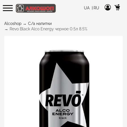
UA
RU
Alcoshop
С/а напитки
Revo Black Alco Energy черное 0.5л 8.5%