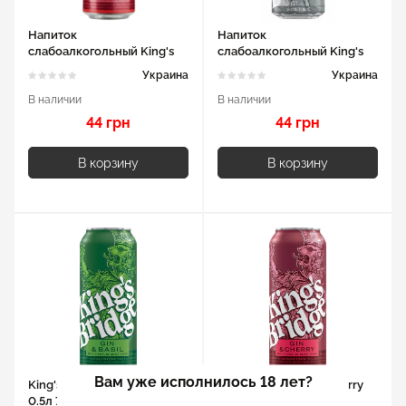
Напиток
Напиток
слабоалкогольный King's
слабоалкогольный King's
Bridge Джин грейпфрут 7%
Bridge Джин Тоник 7% 0,5л
Украина
Украина
0,5л
В наличии
В наличии
44 грн
44 грн
В корзину
В корзину
Вам уже исполнилось 18 лет?
King's Bridge Gin & Basil
King's Bridge Gin & Cherry
0.5л 7%
0.5л 7%