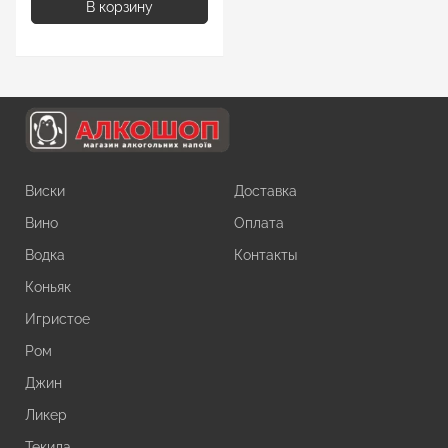
В корзину
Виски
Доставка
Вино
Оплата
Водка
Контакты
Коньяк
Игристое
Ром
Джин
Ликер
Текила