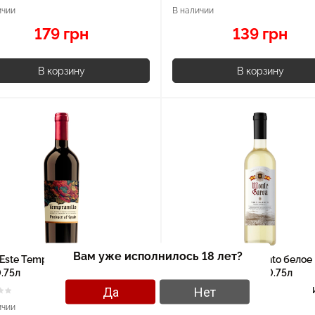
ичии
В наличии
179 грн
139 грн
В корзину
В корзину
Вам уже исполнилось 18 лет?
Este Tempranillo красное сухое
Вино Monte Garoa Tinto белое
.75л
полусладкое 10.5% 0.75л
Да
Нет
Испания
ичии
В наличии