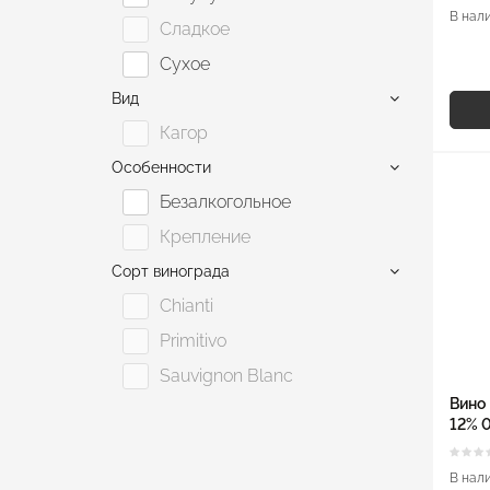
Tetri
В нал
Сладкое
Torre Tallada
Сухое
Элопак
Вид
Кагор
Особенности
Безалкогольное
Крепление
Сорт винограда
Chianti
Primitivo
Sauvignon Blanc
Вино 
12% 0
В нал