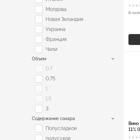
Juan De Juanes
Молдова
Kiwi Island
В нал
Новая Зеландия
Larca
Украина
Les Bouhets
Франция
Mikado
Чили
Monte Garoa
Объем
Muddy Boots
0.7
Oreanda
0.75
Peter Mertes
1
Piccola Italia
1.5
Portvine 777
3
Principesco
Содержание сахара
Robert Charton
Вино 
Полусладкое
11% 0
San Martino
полусухое