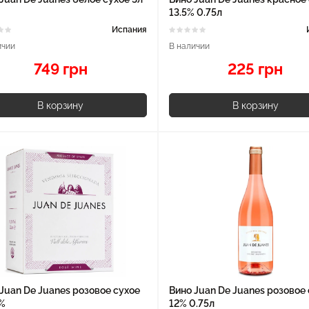
13.5% 0.75л
Испания
ичии
В наличии
749 грн
225 грн
В корзину
В корзину
Juan De Juanes розовое сухое
Вино Juan De Juanes розовое
%
12% 0.75л