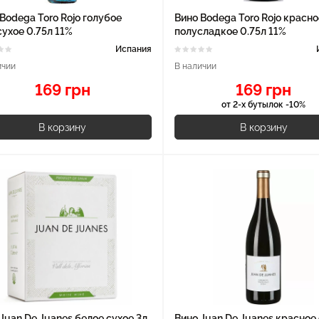
Bodega Toro Rojo голубое
Вино Bodega Toro Rojo красно
ухое 0.75л 11%
полусладкое 0.75л 11%
Испания
ичии
В наличии
169 грн
169 грн
от 2-х бутылок -10%
В корзину
В корзину
Juan De Juanes белое сухое 3л
Вино Juan De Juanes красное