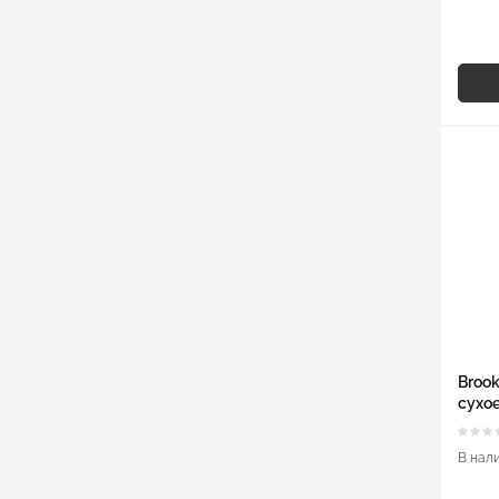
Brook
сухое
В нал