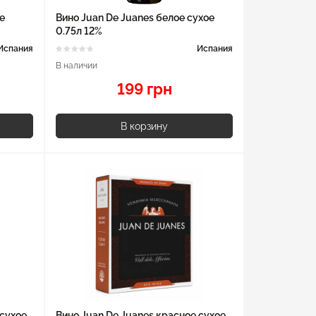
е
Вино Juan De Juanes белое сухое
0.75л 12%
Испания
Испания
В наличии
199 грн
В корзину
 сухое
Вино Juan De Juanes красное сухое