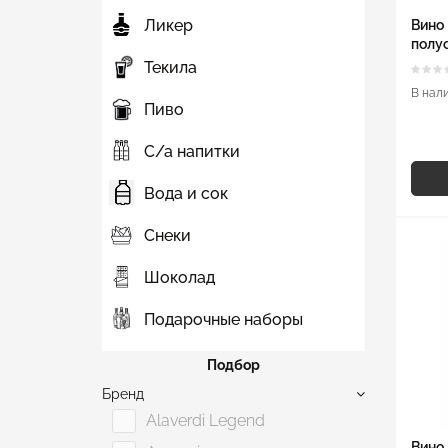
Ликер
Вино 
полус
Текила
В нал
Пиво
С/а напитки
Вода и сок
Снеки
Шоколад
Подарочные наборы
Подбор
Бренд
Alaverdi Legend
Вино 