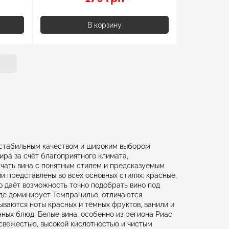
В корзину
, стабильным качеством и широким выбором
ира за счёт благоприятного климата,
учать вина с понятным стилем и предсказуемым
и представлены во всех основных стилях: красные,
о даёт возможность точно подобрать вино под
 где доминирует Темпранильо, отличаются
ываются ноты красных и тёмных фруктов, ванили и
ных блюд. Белые вина, особенно из региона Риас
 свежестью, высокой кислотностью и чистым