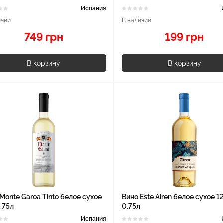
Испания
ичии
В наличии
749 грн
199 грн
В корзину
В корзину
Monte Garoa Tinto белое сухое
Вино Este Airen белое сухое 1
.75л
0.75л
Испания