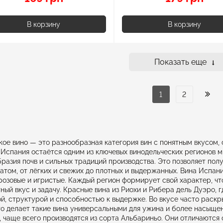
В корзину
В корзину
Показать еще
1
2
ое вино — это разнообразная категория вин с понятным вкусом
 Испания остаётся одним из ключевых винодельческих регионов м
разия почв и сильных традиций производства. Это позволяет пол
атом, от лёгких и свежих до плотных и выдержанных. Вина Испани
розовые и игристые. Каждый регион формирует свой характер, чт
ный вкус и задачу. Красные вина из Риохи и Рибера дель Дуэро,
й, структурой и способностью к выдержке. Во вкусе часто раскр
то делает такие вина универсальными для ужина и более насыщен
 чаще всего производятся из сорта Альбариньо. Они отличаются