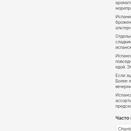
аромато
морепро
Испания
брожени
альтерн
Отдельн
сладким
испанск
Испанск
повседн
едой. Э
Если за
Более л
вечерни
Испанск
ассорти
предска
Часто 
Chiant