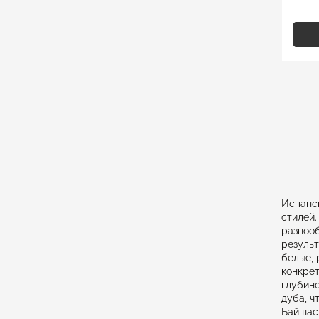
Испанск
стилей.
разнооб
результ
белые, 
конкрет
глубино
дуба, ч
Байшас,