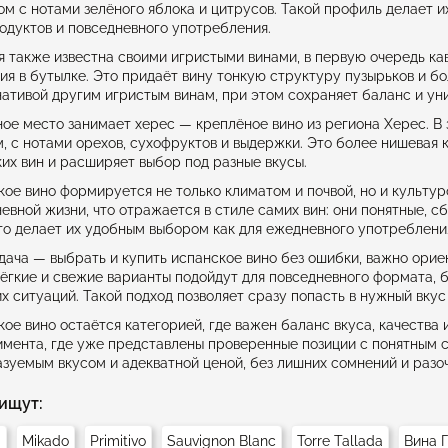
м с нотами зелёного яблока и цитрусов. Такой профиль делает и
дуктов и повседневного употребления.
 также известна своими игристыми винами, в первую очередь ка
я в бутылке. Это придаёт вину тонкую структуру пузырьков и бо
ативой другим игристым винам, при этом сохраняет баланс и ун
ое место занимает херес — креплёное вино из региона Херес. В 
, с нотами орехов, сухофруктов и выдержки. Это более нишевая 
их вин и расширяет выбор под разные вкусы.
ое вино формируется не только климатом и почвой, но и культур
евной жизни, что отражается в стиле самих вин: они понятные, 
то делает их удобным выбором как для ежедневного употребления,
дача — выбрать и купить испанское вино без ошибки, важно ориент
ёгкие и свежие варианты подойдут для повседневного формата, 
х ситуаций. Такой подход позволяет сразу попасть в нужный вкус
ое вино остаётся категорией, где важен баланс вкуса, качества
мента, где уже представлены проверенные позиции с понятным ст
зуемым вкусом и адекватной ценой, без лишних сомнений и разо
ищут:
i
Mikado
Primitivo
Sauvignon Blanc
Torre Tallada
Вина 