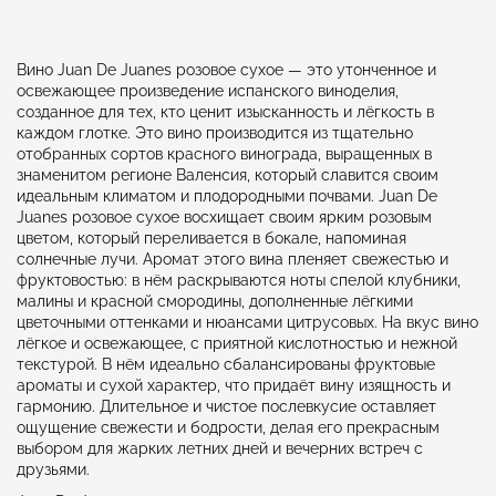
Вино Juan De Juanes розовое сухое — это утонченное и
освежающее произведение испанского виноделия,
созданное для тех, кто ценит изысканность и лёгкость в
каждом глотке. Это вино производится из тщательно
отобранных сортов красного винограда, выращенных в
знаменитом регионе Валенсия, который славится своим
идеальным климатом и плодородными почвами. Juan De
Juanes розовое сухое восхищает своим ярким розовым
цветом, который переливается в бокале, напоминая
солнечные лучи. Аромат этого вина пленяет свежестью и
фруктовостью: в нём раскрываются ноты спелой клубники,
малины и красной смородины, дополненные лёгкими
цветочными оттенками и нюансами цитрусовых. На вкус вино
лёгкое и освежающее, с приятной кислотностью и нежной
текстурой. В нём идеально сбалансированы фруктовые
ароматы и сухой характер, что придаёт вину изящность и
гармонию. Длительное и чистое послевкусие оставляет
ощущение свежести и бодрости, делая его прекрасным
выбором для жарких летних дней и вечерних встреч с
друзьями.