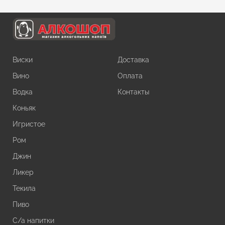
Виски
Доставка
Вино
Оплата
Водка
Контакты
Коньяк
Игристое
Ром
Джин
Ликер
Текила
Пиво
С/а напитки