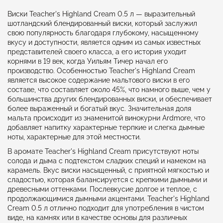
Виски Teacher's Highland Cream 0.5 л — выразительный
шотландский блендированный виски, который заслужил
свою популярность благодаря глубокому, насыщенному
вкусу и доступности, является одним из самых известных
представителей своего класса, а его история уходит
корнями в 19 век, когда Уильям Тичер начал его
производство. Особенностью Teacher's Highland Cream
является высокое содержание мальтового виски в его
составе, что составляет около 45%, что намного выше, чем у
большинства других блендированных виски, и обеспечивает
более выраженный и богатый вкус. Значительная доля
мальта происходит из знаменитой винокурни Ardmore, что
добавляет напитку характерные терпкие и слегка дымные
ноты, характерные для этой местности.
В аромате Teacher's Highland Cream присутствуют ноты
солода и дыма с подтекстом сладких специй и намеком на
карамель. Вкус виски насыщенный, с приятной мягкостью и
сладостью, которая балансируется с крепкими дымными и
древесными оттенками. Послевкусие долгое и теплое, с
продолжающимися дымными акцентами. Teacher's Highland
Cream 0.5 л отлично подходит для употребления в чистом
виде, на камнях или в качестве основы для различных