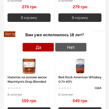
В наличии
В наличии
279 грн
279 грн
В корзину
В корзину
Хит продаж
Вам уже исполнилось 18 лет?
Да
Нет
Напиток на основе виски
Bell Rock American Whiskey
MacIntyre’s Drop Blended
0.7л 40%
0.7л 35%
США
В наличии
В наличии
199 грн
649 грн