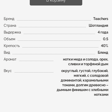
В корзину
Бренд
Teachers
Страна
Шотландия
Выдержка
4 года
Объем
0.5
Крепость
40%
Вид
Бленд
Аромат
нотки меда и солода, орех,
сливки и торфяной дым
Вкус
округлый, густой, глубокий,
мягкий, с солодовой
доминантой, карамельными
тонами, долгим древесно –
дымным финишем с хлебными
нотками